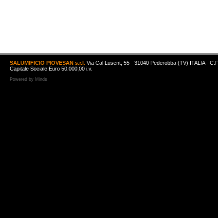
SALUMIFICIO PIOVESAN s.r.l.
Via Cal Lusent, 55 - 31040 Pederobba (TV) ITALIA - C.
Capitale Sociale Euro 50.000,00 i.v.
Powered by
Minds