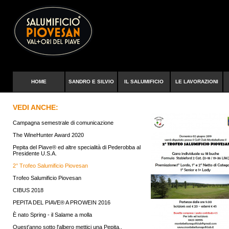
HOME
SANDRO E SILVIO
IL SALUMIFICIO
LE LAVORAZIONI
VEDI ANCHE:
Campagna semestrale di comunicazione
The WineHunter Award 2020
Pepita del Piave® ed altre specialità di Pederobba al
Presidente U.S.A.
2° Trofeo Salumificio Piovesan
Trofeo Salumificio Piovesan
CIBUS 2018
PEPITA DEL PIAVE® A PROWEIN 2016
È nato Spring - il Salame a molla
Quest'anno sotto l'albero mettici una Pepita..