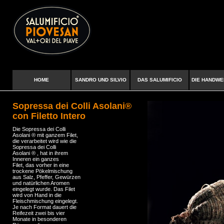
HOME
SANDRO UND SILVIO
DAS SALUMIFICIO
DIE HANDWE
Sopressa dei Colli Asolani®
con Filetto Intero
Die Sopressa dei Colli
Asolani ® mit ganzem Filet,
die verarbeitet wird wie die
Sopressa dei Colli
Asolani ® , hat in ihrem
Inneren ein ganzes
Filet, das vorher in eine
trockene Pökelmischung
aus Salz, Pfeffer, Gewürzen
und natürlichen Aromen
eingelegt wurde. Das Filet
wird von Hand in die
Fleischmischung eingelegt.
Je nach Format dauert die
Reifezeit zwei bis vier
Monate in besonderen